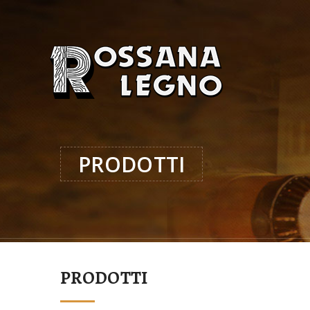
PRODOTTI
PRODOTTI