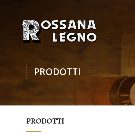
PRODOTTI
PRODOTTI