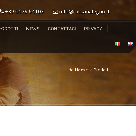
+39 0175 64103
info@rossanalegno.it
RODOTTI
NEWS
CONTATTACI
PRIVACY
Home
Prodotti