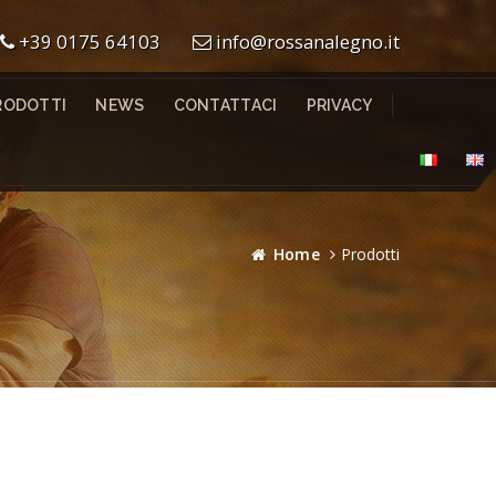
+39 0175 64103
info@rossanalegno.it
RODOTTI
NEWS
CONTATTACI
PRIVACY
Home
Prodotti