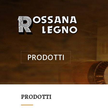
PRODOTTI
PRODOTTI