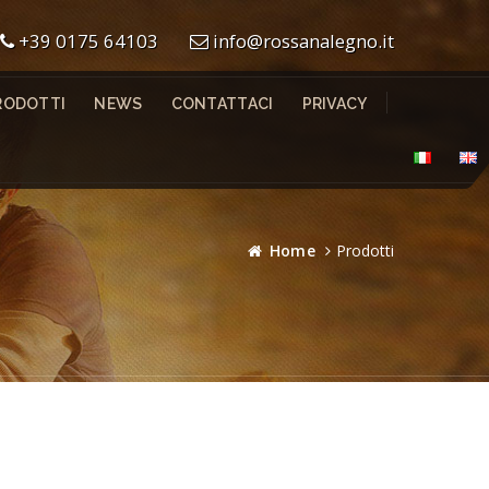
+39 0175 64103
info@rossanalegno.it
RODOTTI
NEWS
CONTATTACI
PRIVACY
Home
Prodotti