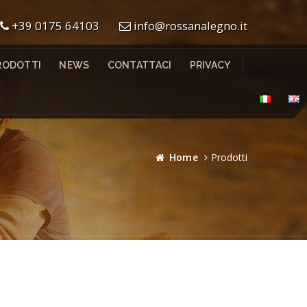
+39 0175 64103
info@rossanalegno.it
RODOTTI
NEWS
CONTATTACI
PRIVACY
Home
Prodotti