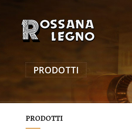
PRODOTTI
PRODOTTI